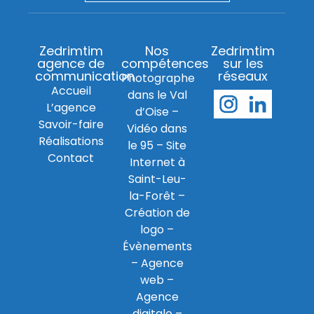
Zedrimtim
Nos
Zedrimtim
agence de
compétences
sur les
communication
réseaux
Photographe
Accueil
dans le Val
L’agence
d’Oise
–
Savoir-faire
Vidéo dans
Réalisations
le 95
–
Site
Contact
Internet à
Saint-Leu-
la-Forêt
–
Création de
logo
–
Évènements
–
Agence
web
–
Agence
digitale
–