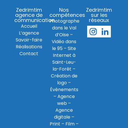
Zedrimtim
Nos
Zedrimtim
agence de
compétences
sur les
communication
réseaux
Photographe
Accueil
dans le Val
L’agence
d’Oise
–
Savoir-faire
Vidéo dans
Réalisations
le 95
–
Site
Contact
Internet à
Saint-Leu-
la-Forêt
–
Création de
logo
–
Évènements
–
Agence
web
–
Agence
digitale
–
Print
– Film –