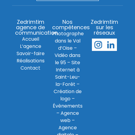
Zedrimtim
Nos
Zedrimtim
agence de
compétences
sur les
communication
réseaux
Photographe
Accueil
dans le Val
L’agence
d’Oise
–
Savoir-faire
Vidéo dans
Réalisations
le 95
–
Site
Contact
Internet à
Saint-Leu-
la-Forêt
–
Création de
logo
–
Évènements
–
Agence
web
–
Agence
digitale
–