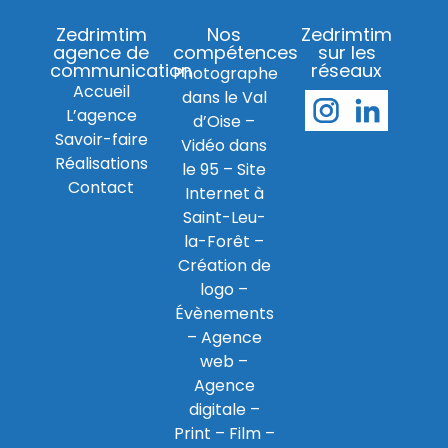
Zedrimtim
Nos
Zedrimtim
agence de
compétences
sur les
communication
réseaux
Photographe
Accueil
dans le Val
L’agence
d’Oise
–
Savoir-faire
Vidéo dans
Réalisations
le 95
–
Site
Contact
Internet à
Saint-Leu-
la-Forêt
–
Création de
logo
–
Évènements
–
Agence
web
–
Agence
digitale
–
Print
– Film –