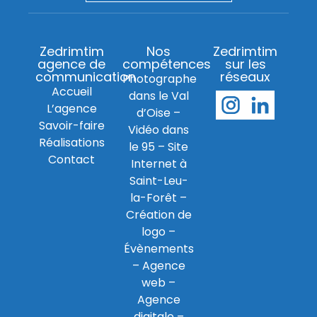
Zedrimtim
Nos
Zedrimtim
agence de
compétences
sur les
communication
réseaux
Photographe
Accueil
dans le Val
L’agence
d’Oise
–
Savoir-faire
Vidéo dans
Réalisations
le 95
–
Site
Contact
Internet à
Saint-Leu-
la-Forêt
–
Création de
logo
–
Évènements
–
Agence
web
–
Agence
digitale
–