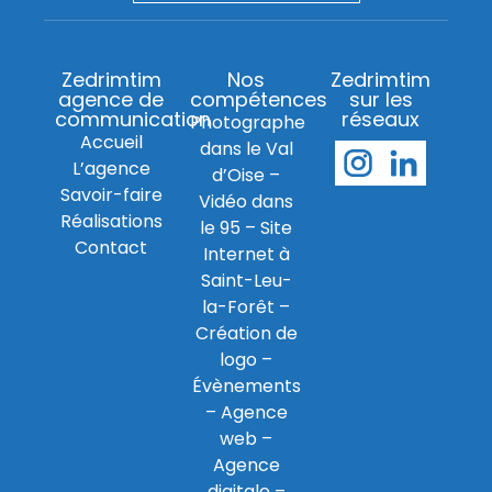
Zedrimtim
Nos
Zedrimtim
agence de
compétences
sur les
communication
réseaux
Photographe
Accueil
dans le Val
L’agence
d’Oise
–
Savoir-faire
Vidéo dans
Réalisations
le 95
–
Site
Contact
Internet à
Saint-Leu-
la-Forêt
–
Création de
logo
–
Évènements
–
Agence
web
–
Agence
digitale
–