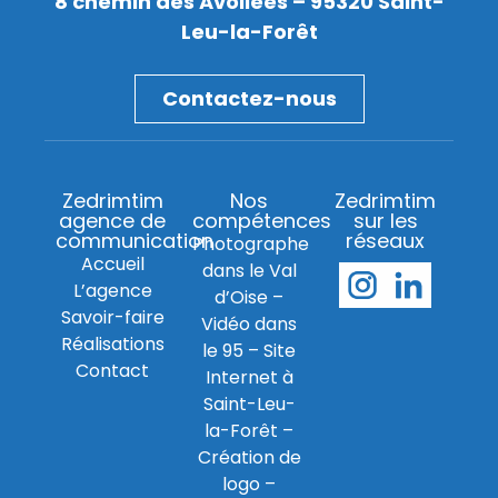
8 chemin des Avollées – 95320 Saint-
Leu-la-Forêt
Contactez-nous
Zedrimtim
Nos
Zedrimtim
agence de
compétences
sur les
communication
réseaux
Photographe
Accueil
dans le Val
L’agence
d’Oise
–
Savoir-faire
Vidéo dans
Réalisations
le 95
–
Site
Contact
Internet à
Saint-Leu-
la-Forêt
–
Création de
logo
–